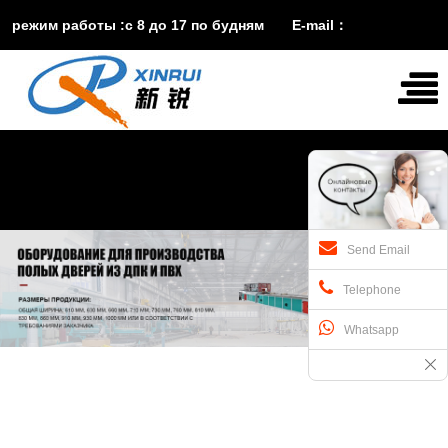
режим работы :с 8 до 17 по будням E-mail：
vira@xinruisuji.com
WhatsApp：
+86


15553232608
Send Email
Telephone
Whatsapp