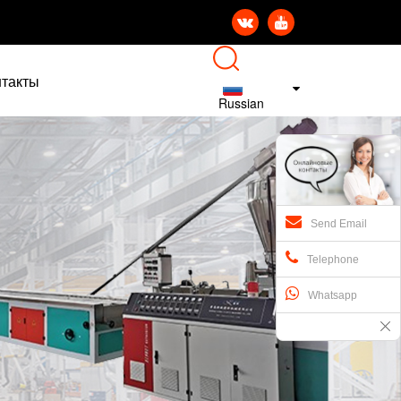


нтакты
Russian
Send Email
Telephone
Whatsapp