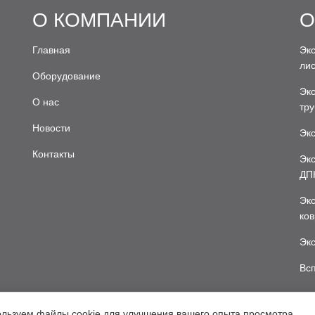
О КОМПАНИИ
О
Главная
Экс
лис
Оборудование
Эк
О нас
тру
Новости
Эк
Контакты
Экс
ДП
Экс
ков
Эк
Вс
льзуем файлы cookie для улучшения вашего опыта просмотра.