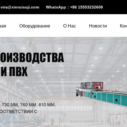
：
vira@xinruisuji.com
WhatsApp：
+86 15553232608
ная
Оборудование
О Нас
Новости
Ко