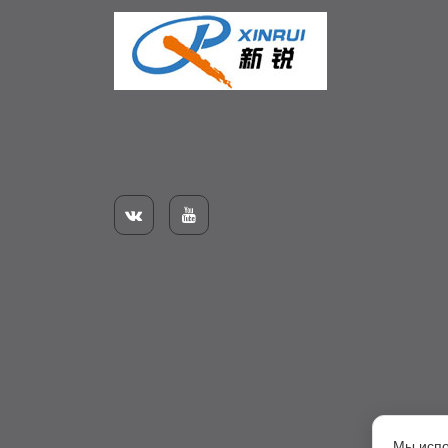


Мы испо