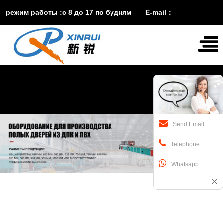
режим работы :с 8 до 17 по будням E-mail：
vira@xinruisuji.com
WhatsApp：
+86


15553232608
Send Email
Telephone
Whatsapp