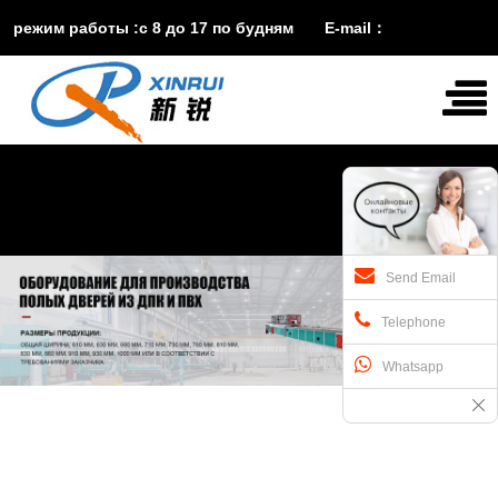
режим работы :с 8 до 17 по будням E-mail：
vira@xinruisuji.com
WhatsApp：
+86


15553232608
Send Email
Telephone
Whatsapp