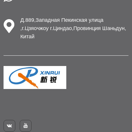
Д.889,Западная Пекинская улица
,г.Цзяочжоу г.Циндао,Провинция Шаньдун,
Китай

