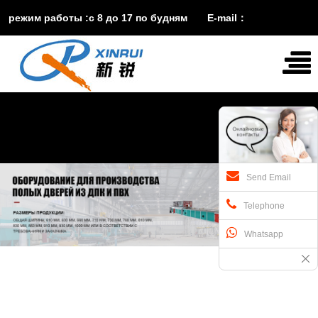
режим работы :с 8 до 17 по будням E-mail：
vira@xinruisuji.com
WhatsApp：
+86


15553232608
Send Email
Telephone
Whatsapp