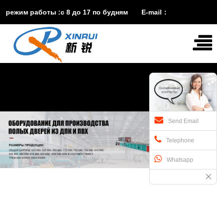
режим работы :с 8 до 17 по будням E-mail：
vira@xinruisuji.com
WhatsApp：
+86


15553232608
Send Email
Telephone
Whatsapp