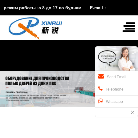
режим работы :с 8 до 17 по будням E-mail：
vira@xinruisuji.com
WhatsApp：
+86


15553232608
Send Email
Telephone
Whatsapp