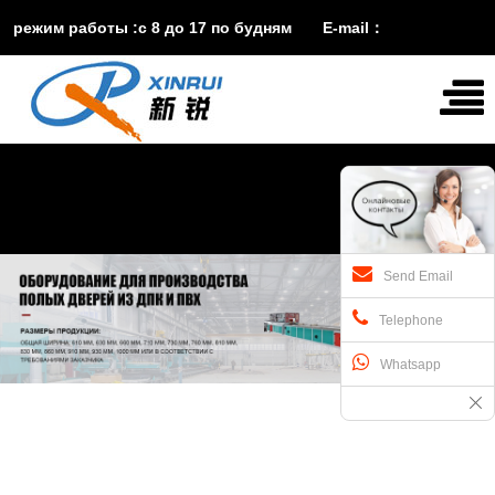
режим работы :с 8 до 17 по будням E-mail：
vira@xinruisuji.com
WhatsApp：
+86


15553232608
Send Email
Telephone
Whatsapp