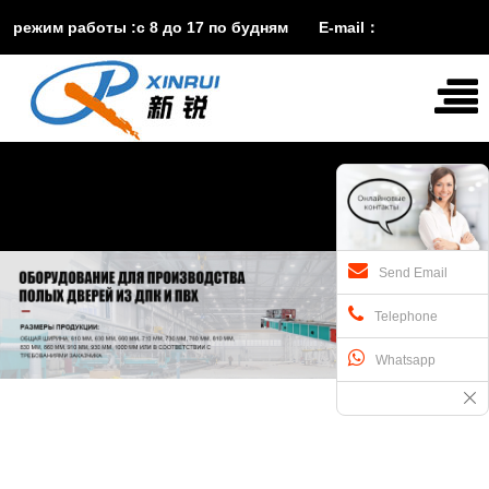
режим работы :с 8 до 17 по будням E-mail：
vira@xinruisuji.com
WhatsApp：
+86


15553232608
Send Email
Telephone
Whatsapp