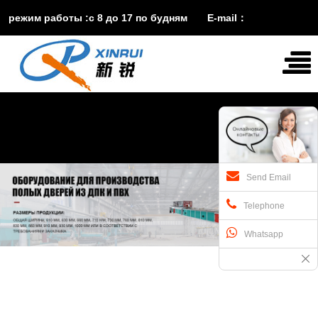
режим работы :с 8 до 17 по будням E-mail：
vira@xinruisuji.com
WhatsApp：
+86


15553232608
Send Email
Telephone
Whatsapp