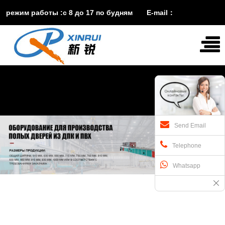
режим работы :с 8 до 17 по будням E-mail：
vira@xinruisuji.com
WhatsApp：
+86


15553232608
Send Email
Telephone
Whatsapp