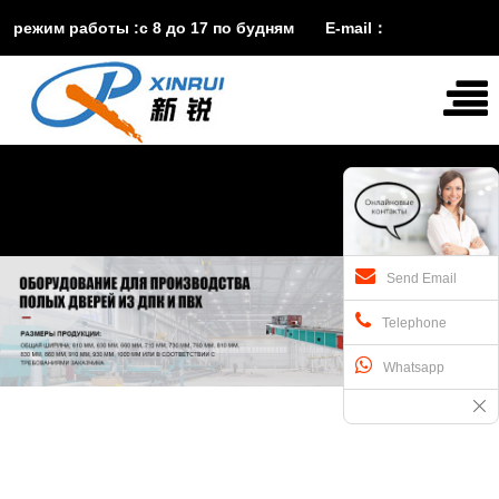
режим работы :с 8 до 17 по будням E-mail：
vira@xinruisuji.com
WhatsApp：
+86


15553232608
Send Email
Telephone
Whatsapp