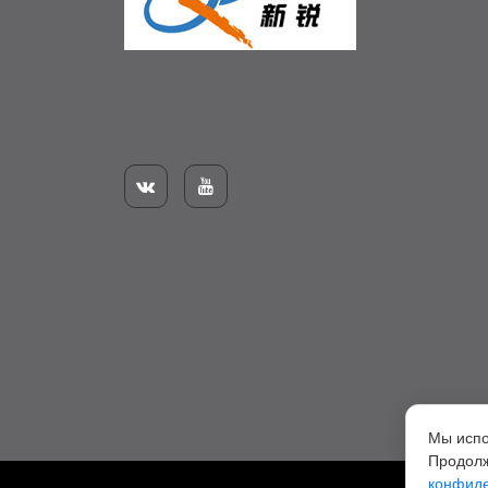


Мы испо
Продолж
конфиде