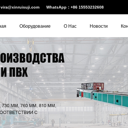
：
vira@xinruisuji.com
WhatsApp：
+86 15553232608
ная
Оборудование
О Нас
Новости
Ко