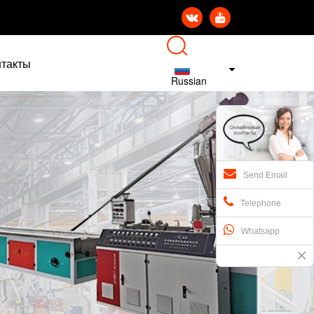


нтакты
Russian
Send Email
Telephone
Whatsapp