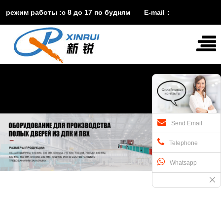
режим работы :с 8 до 17 по будням E-mail：
vira@xinruisuji.com
WhatsApp：
+86


15553232608
Send Email
Telephone
Whatsapp