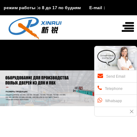
режим работы :с 8 до 17 по будням E-mail：
vira@xinruisuji.com
WhatsApp：
+86


15553232608
Send Email
Telephone
Whatsapp