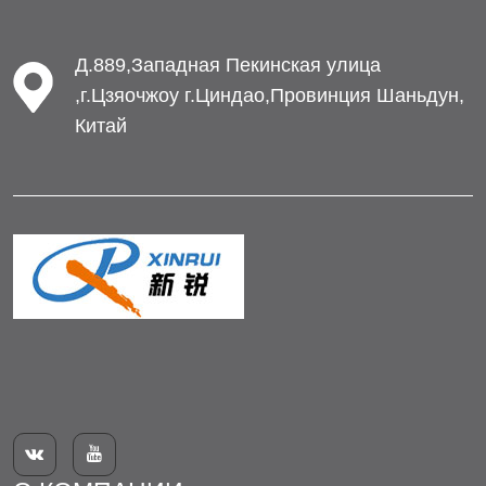
Д.889,Западная Пекинская улица
,г.Цзяочжоу г.Циндао,Провинция Шаньдун,
Китай

