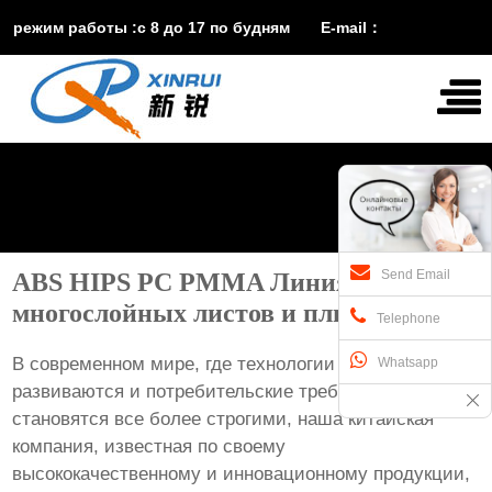
режим работы :с 8 до 17 по будням E-mail：
vira@xinruisuji.com
WhatsApp：
+86


15553232608
Send Email
ABS HIPS PC PMMA Линия экструзии
многослойных листов и плит
Telephone
В современном мире, где технологии непрерывно
Whatsapp
развиваются и потребительские требования
становятся все более строгими, наша китайская
компания, известная по своему
высококачественному и инновационному продукции,