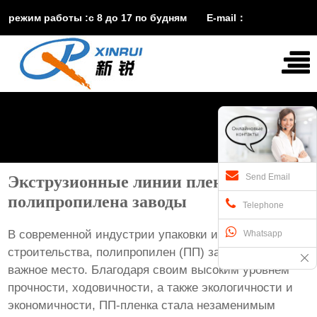
режим работы :с 8 до 17 по будням E-mail：
vira@xinruisuji.com
WhatsApp：
+86


15553232608
Send Email
Экструзионные линии пленка из
полипропилена заводы
Telephone
В современной индустрии упаковки и материалов
Whatsapp
строительства, полипропилен (ПП) занимает особо
важное место. Благодаря своим высоким уровнем
прочности, ходовичности, а также экологичности и
экономичности, ПП-пленка стала незаменимым