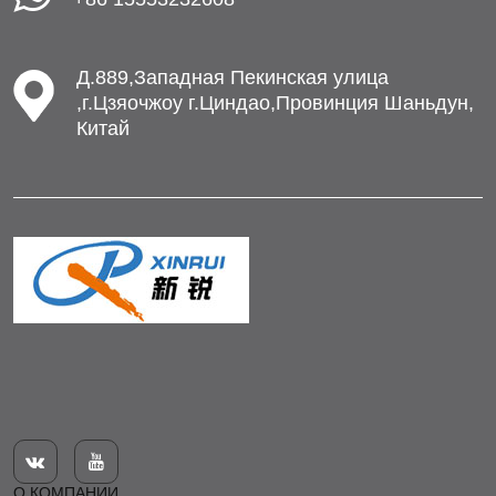
Д.889,Западная Пекинская улица
,г.Цзяочжоу г.Циндао,Провинция Шаньдун,
Китай


О КОМПАНИИ