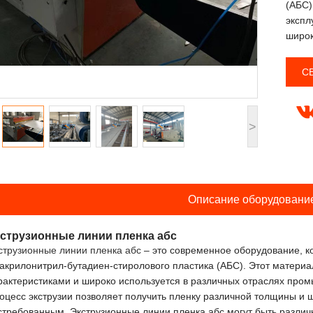
(АБС)
экспл
широк
С
>
Описание оборудовани
струзионные линии пленка абс
струзионные линии пленка абс
– это современное оборудование, ко
 акрилонитрил-бутадиен-стиролового пластика (АБС). Этот матери
рактеристиками и широко используется в различных отраслях про
оцесс экструзии позволяет получить пленку различной толщины и 
стребованным. Экструзионные линии пленка абс могут быть различ