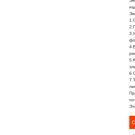
Эк
из
Эк
1.
2.
3.
фо
4.
ра
5.
эл
6.
7.
ли
Пр
по
Эт
С