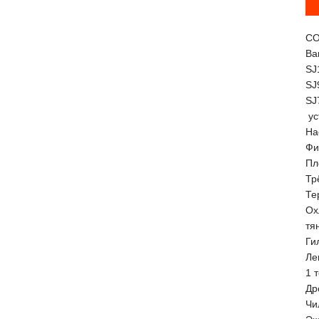
С
Ва
SJ
SJ
SJ
ус
На
Фи
Пл
Тр
Те
Ох
тя
Ги
Ле
1 
Др
Чи