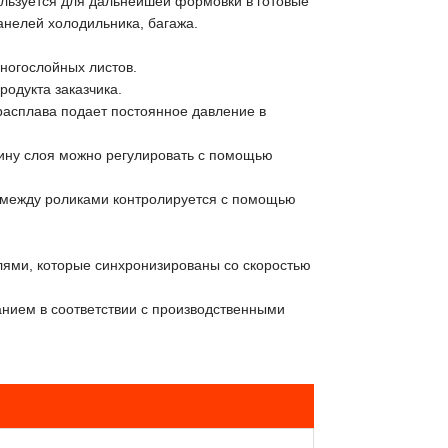
ользуется для дальнейшей формовки в готовые
анелей холодильника, багажа.
многослойных листов.
родукта заказчика.
расплава подает постоянное давление в
щину слоя можно регулировать с помощью
е между роликами контролируется с помощью
ями, которые синхронизированы со скоростью
нием в соответствии с производственными