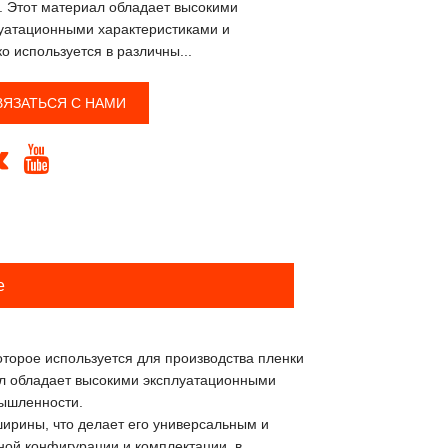
. Этот материал обладает высокими
уатационными характеристиками и
о используется в различны...
ВЯЗАТЬСЯ С НАМИ


е
торое используется для производства пленки
ал обладает высокими эксплуатационными
мышленности.
ширины, что делает его универсальным и
ной конфигурации и комплектации, в