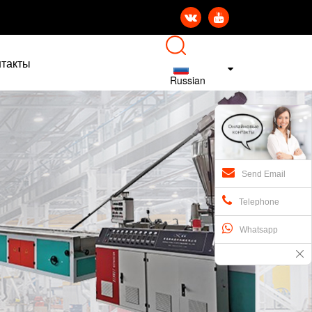


нтакты
Russian
Send Email
Telephone
Whatsapp