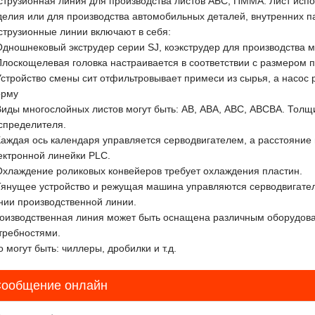
струзионная линия для производства листов АБС, ПММА. Лист исп
делия или для производства автомобильных деталей, внутренних п
струзионные линии включают в себя:
Одношнековый экструдер серии SJ, коэкструдер для производства 
Плоскощелевая головка настраивается в соответствии с размером п
Устройство смены сит отфильтровывает примеси из сырья, а насос 
рму
Виды многослойных листов могут быть: АВ, АВА, АВС, АВСВА. Тол
спределителя.
Каждая ось календаря управляется серводвигателем, а расстояни
ектронной линейки PLC.
Охлаждение роликовых конвейеров требует охлаждения пластин.
Тянущее устройство и режущая машина управляются серводвигател
нии производственной линии.
оизводственная линия может быть оснащена различным оборудова
требностями.
о могут быть: чиллеры, дробилки и т.д.
ообщение онлайн