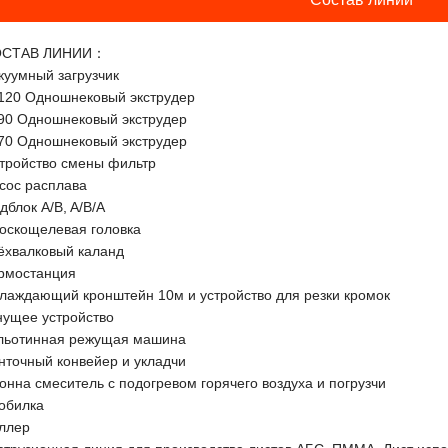
ОСТАВ ЛИНИИ：
куумный загрузчик
120 Одношнековый экструдер
90 Одношнековый экструдер
70 Одношнековый экструдер
тройство смены фильтр
сос расплава
дблок A/B, A/B/A
оскощелевая головка
ёхвалковый каланд
рмостанция
лаждающий кронштейн 10м и устройство для резки кромок
нущее устройство
льотинная режущая машина
нточный конвейер и укладчи
тонна смеситель с подогревом горячего воздуха и погрузчи
обилка
ллер