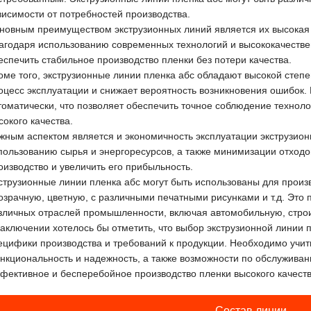
висимости от потребностей производства.
новным преимуществом экструзионных линий является их высокая 
агодаря использованию современных технологий и высококачеств
еспечить стабильное производство пленки без потери качества.
оме того, экструзионные линии пленка абс обладают высокой степ
оцесс эксплуатации и снижает вероятность возникновения ошибок.
томатически, что позволяет обеспечить точное соблюдение техноло
сокого качества.
жным аспектом является и экономичность эксплуатации экструзио
пользованию сырья и энергоресурсов, а также минимизации отходов
оизводство и увеличить его прибыльность.
струзионные линии пленка абс могут быть использованы для произ
озрачную, цветную, с различными печатными рисунками и т.д. Это 
зличных отраслей промышленности, включая автомобильную, строи
заключении хотелось бы отметить, что выбор экструзионной линии 
ецифики производства и требований к продукции. Необходимо учит
нкциональность и надежность, а также возможности по обслуживан
фективное и бесперебойное производство пленки высокого качеств
Состав линии