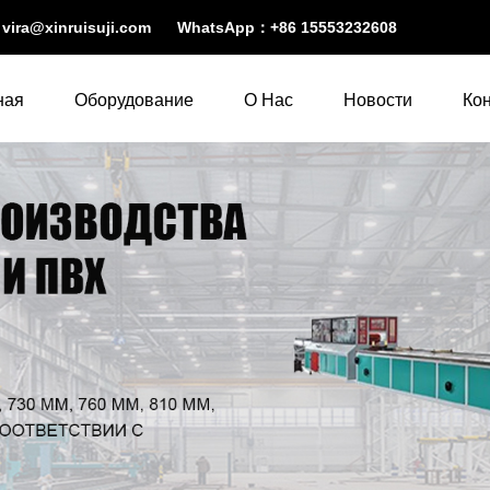
：
vira@xinruisuji.com
WhatsApp：
+86 15553232608
ная
Оборудование
О Нас
Новости
Ко