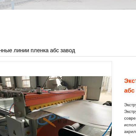
нные линии пленка абс завод
Экс
абс
Экстр
Экстр
совре
испол
акрил