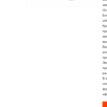
за
Ос
Бл
об
Кр
пр
ав
вы
Ва
ис
пр
Эк
пр
ра
В 
сп
фу
эф