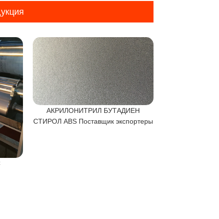
укция
АКРИЛОНИТРИЛ БУТАДИЕН
СТИРОЛ ABS Поставщик экспортеры
С
Устройство
Произ