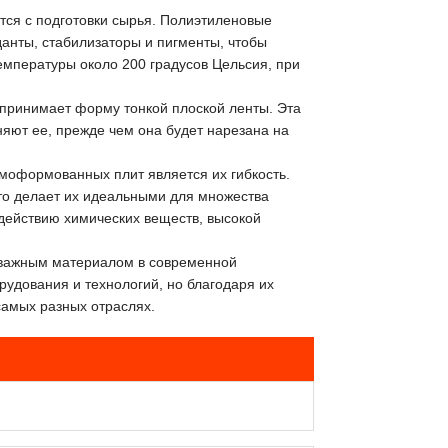
ся с подготовки сырья. Полиэтиленовые
анты, стабилизаторы и пигменты, чтобы
температуры около 200 градусов Цельсия, при
а принимает форму тонкой плоской ленты. Эта
няют ее, прежде чем она будет нарезана на
моформованных плит является их гибкость.
то делает их идеальными для множества
здействию химических веществ, высокой
важным материалом в современной
удования и технологий, но благодаря их
самых разных отраслях.