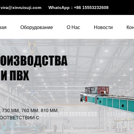
：
vira@xinruisuji.com
WhatsApp：
+86 15553232608
ная
Оборудование
О Нас
Новости
Ко