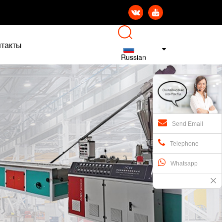


нтакты
Russian
Send Email
Telephone
Whatsapp