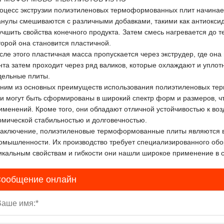
оцесс экструзии полиэтиленовых термоформованных плит начинает
анулы смешиваются с различными добавками, такими как антиоксид
учшить свойства конечного продукта. Затем смесь нагревается до 
торой она становится пластичной.
сле этого пластичная масса пропускается через экструдер, где он
нта затем проходит через ряд валиков, которые охлаждают и уплот
дельные плиты.
ним из основных преимуществ использования полиэтиленовых тер
и могут быть сформированы в широкий спектр форм и размеров, ч
именений. Кроме того, они обладают отличной устойчивостью к во
рмической стабильностью и долговечностью.
заключение, полиэтиленовые термоформованные плиты являются 
омышленности. Их производство требует специализированного обор
икальным свойствам и гибкости они нашли широкое применение в 
ообщение онлайн