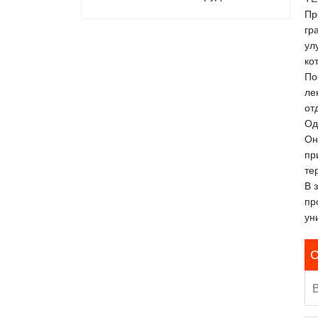
Пр
гр
ул
ко
По
ле
от
Од
Он
пр
те
В 
пр
ун
С