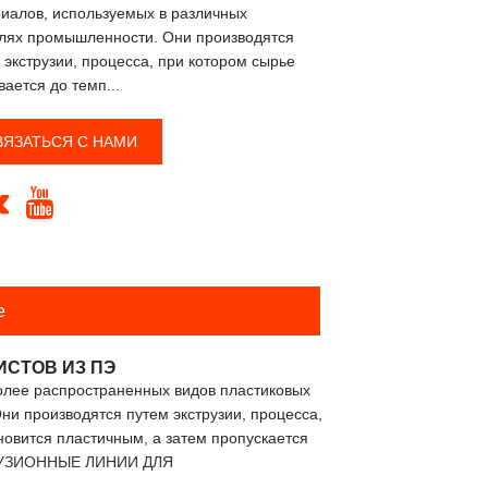
иалов, используемых в различных
лях промышленности. Они производятся
 экструзии, процесса, при котором сырье
вается до темп...
ВЯЗАТЬСЯ С НАМИ


е
СТОВ ИЗ ПЭ
лее распространенных видов пластиковых
и производятся путем экструзии, процесса,
новится пластичным, а затем пропускается
УЗИОННЫЕ ЛИНИИ ДЛЯ