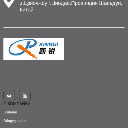
,г.Цзяочжоу г.Циндао,Провинция Шаньдун,
Китай


О КОМПАНИИ
Главная
Оборудование