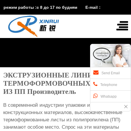
режим работы :с 8 до 17 по будням E-mail：
vira@xinruisuji.com
WhatsApp：
+86


15553232608
Send Email
ЭКСТРУЗИОННЫЕ ЛИНИИ ДЛЯ
ТЕРМОФОРМОВОЧНЫХ ЛИСТОВ
Telephone
ИЗ ПП Производитель
Whatsapp
В современной индустрии упаковки и
конструкционных материалов, высококачественные
термоформованные листы из полипропилена (ПП)
занимают особое место. Спрос на эти материалы