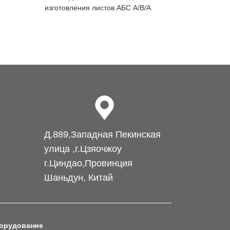
изготовления листов АБС A/B/A
листов из P
Д.889,Западная Пекинская
улица ,г.Цзяочжоу
г.Циндао,Провинция
Шаньдун, Китай
орудование