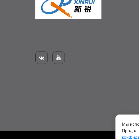


Мы испо
Продолж
конфиде