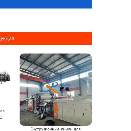
укция
для
БС
Экструзионные линии для
Оборудование 