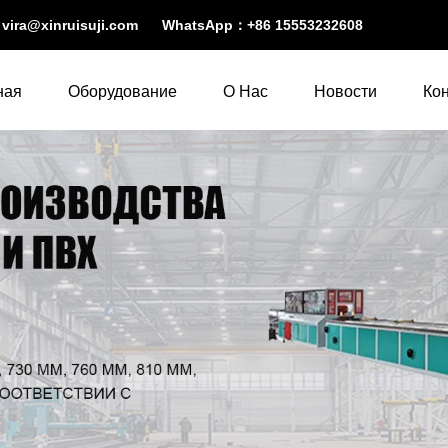
：
vira@xinruisuji.com
WhatsApp：
+86 15553232608
ная
Оборудование
О Нас
Новости
Ко