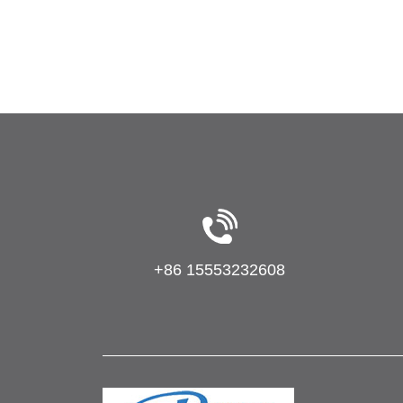
изготовления листов АБС A/B/A
+86 15553232608