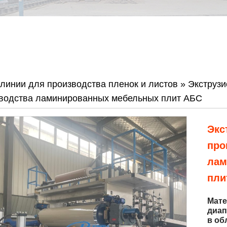
линии для производства пленок и листов
»
Экструзи
зводства ламинированных мебельных плит АБС
Экс
про
лам
пли
Мате
диап
в об