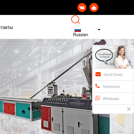


нтакты
Russian
Send Email
Telephone
Whatsapp