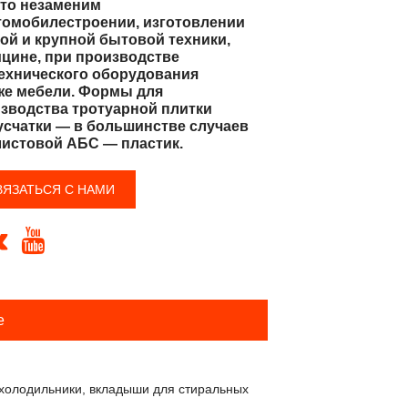
то незаменим
томобилестроении, изготовлении
ой и крупной бытовой техники,
цине, при производстве
ехнического оборудования
же мебели. Формы для
зводства тротуарной плитки
усчатки — в большинстве случаев
листовой АБС — пластик.
ВЯЗАТЬСЯ С НАМИ


е
 холодильники, вкладыши для стиральных