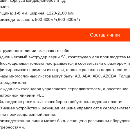
шин, корпуса кондиционеров и т.д.
змер:
лщина: 1-8 мм, ширина: 1220-2100 мм
оизводительность:500-600кг/ч,600-800кг/ч
Состав линии
струзионные линии включают в себя:
Одношнековый экструдер серии SJ, коэкструдер для производства 
Плоскощелевая головка настраивается в соответствии с размером п
фильтровывает примеси из сырья, а насос расплава подает посто
Виды многослойных листов могут быть: АВ, АВА, АВС, АВСВА. Тол
спределителя.
Каждая ось календаря управляется серводвигателем, а расстояни
ектронной линейки PLC.
Охлаждение роликовых конвейеров требует охлаждения пластин.
Тянущее устройство и режущая машина управляются серводвигател
нии производственной линии.
оизводственная линия может быть оснащена различным оборудова
требностями.