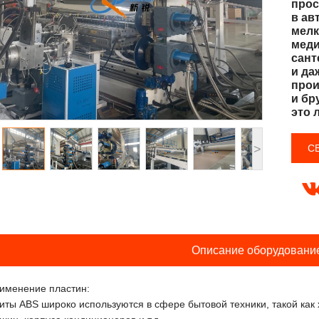
прос
в ав
мелк
меди
сант
и да
прои
и бр
это 
С
>
Описание оборудовани
именение пластин:
иты ABS широко используются в сфере бытовой техники, такой как