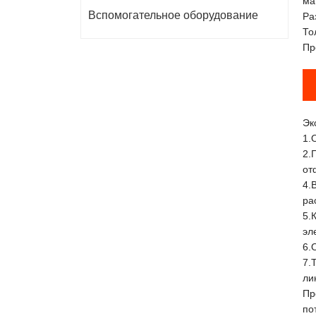
ма
Вспомогательное оборудование
Ра
То
Пр
Эк
1.
2.
от
4.
ра
5.
эл
6.
7.
ли
Пр
по