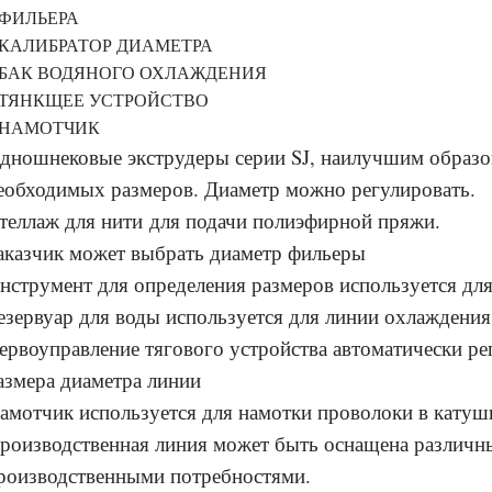
,ФИЛЬЕРА
,КАЛИБРАТОР ДИАМЕТРА
,БАК ВОДЯНОГО ОХЛАЖДЕНИЯ
,ТЯНКЩЕЕ УСТРОЙСТВО
,НАМОТЧИК
Одношнековые экструдеры серии SJ, наилучшим образо
еобходимых размеров. Диаметр можно регулировать.
теллаж для нити для подачи полиэфирной пряжи.
аказчик может выбрать диаметр фильеры
нструмент для определения размеров используется для
езервуар для воды используется для линии охлаждения
ервоуправление тягового устройства автоматически ре
азмера диаметра линии
амотчик используется для намотки проволоки в катуш
роизводственная линия может быть оснащена различны
роизводственными потребностями.