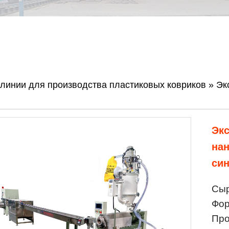
линии для производства пластиковых ковриков
»
Эк
Эк
нан
син
Сыр
Фор
Про