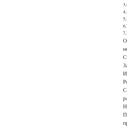
3
4
5
6
7
​
н
С
З
И
Р
С
р
Н
П
п