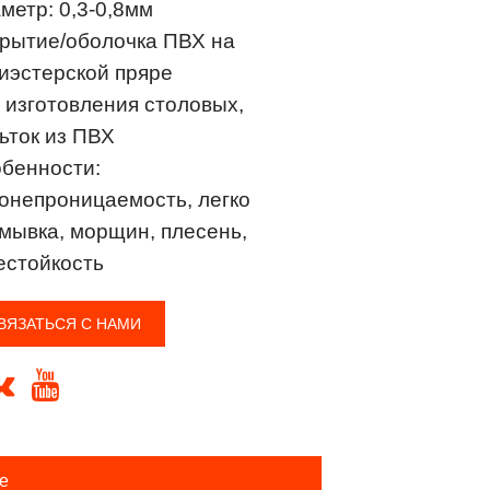
метр: 0,3-0,8мм
рытие/оболочка ПВХ на
иэстерской пряре
 изготовления столовых,
ьток из ПВХ
бенности:
онепроницаемость, легко
мывка, морщин, плесень,
естойкость
ВЯЗАТЬСЯ С НАМИ


е