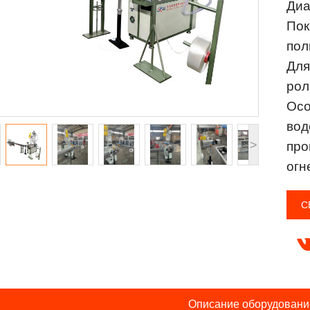
Диа
Пок
пол
Для
рол
Осо
вод
>
про
огн
С
Описание оборудовани