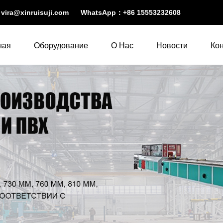
：
vira@xinruisuji.com
WhatsApp：
+86 15553232608
ная
Оборудование
О Нас
Новости
Ко