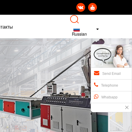


нтакты
Russian
Send Email
Telephone
Whatsapp