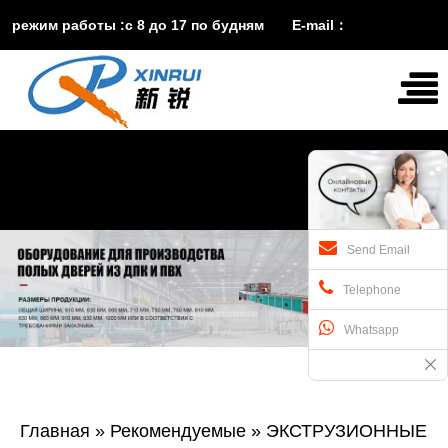
режим работы :с 8 до 17 по будням E-mail：
vira@xinruisuji.com
WhatsApp：
+86


15553232608
Send Email
Telephone
Whatsapp
Главная
»
Рекомендуемые
»
ЭКСТРУЗИОННЫЕ