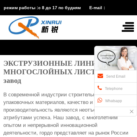
режим работы :с 8 до 17 по будням E-mail：
vira@xinruisuji.com WhatsApp：+86 15553232608
ЭКСТРУЗИОННЫЕ ЛИНИИ ДЛЯ
МНОГОСЛОЙНЫХ ЛИСТОВ ИЗ ПЭ
Send Email
завод
Telephone
В современной индустрии строительных и
Whatsapp
упаковочных материалов, качество и
производительность являются неотъемлемыми
атрибутами успеха. Наш завод, с многолетним
опытом и непрерывной инновационной
деятельности, гордо представляет на рынок России