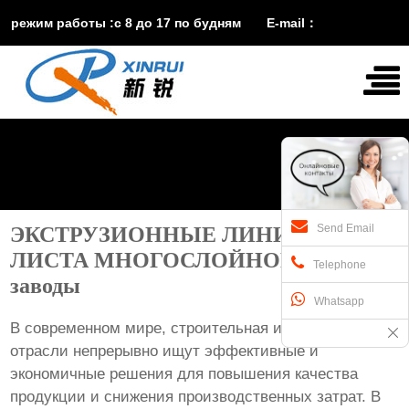
режим работы :с 8 до 17 по будням E-mail：
vira@xinruisuji.com
WhatsApp：
+86


15553232608
Send Email
ЭКСТРУЗИОННЫЕ ЛИНИИ ДЛЯ
ЛИСТА МНОГОСЛОЙНОГО А/Б/А
Telephone
заводы
Whatsapp
В современном мире, строительная и промышленная
отрасли непрерывно ищут эффективные и
экономичные решения для повышения качества
продукции и снижения производственных затрат. В