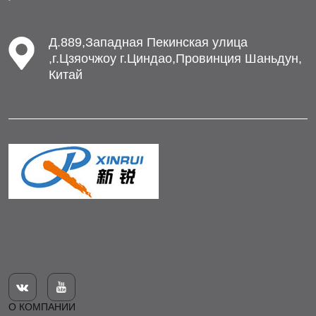
Д.889,Западная Пекинская улица
,г.Цзяочжоу г.Циндао,Провинция Шаньдун,
Китай


О КОМПАНИИ