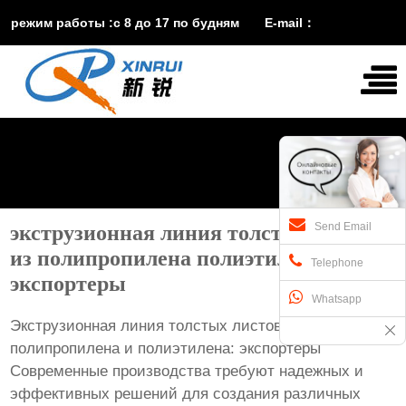
режим работы :с 8 до 17 по будням E-mail：
vira@xinruisuji.com
WhatsApp：
+86


15553232608
Send Email
экструзионная линия толстых листов
из полипропилена полиэтилена
Telephone
экспортеры
Whatsapp
Экструзионная линия толстых листов из
полипропилена и полиэтилена: экспортеры
Современные производства требуют надежных и
эффективных решений для создания различных