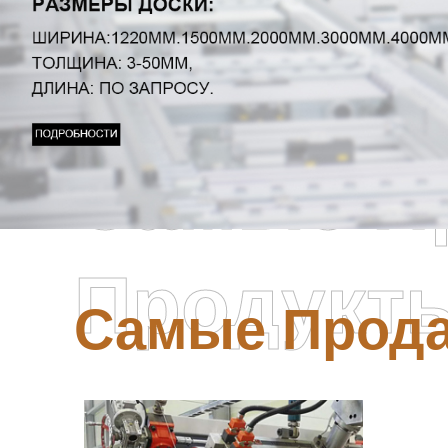
Самые П
Продукт
Самые Прод