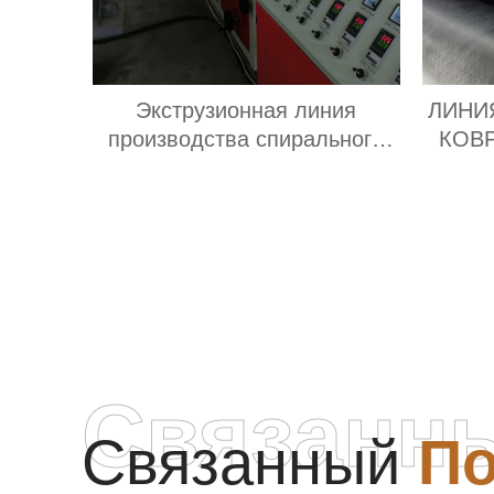
Экструзионная линия
ЛИНИ
производства спирального
КОВ
шланга ПВХ завод
Связанн
Связанный
По