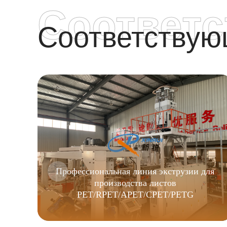
Соответ
Соответству
Профессиональная линия экструзии для
производства листов
PET/RPET/APET/CPET/PETG