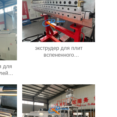
экструдер для плит
вспененного
поливинилхлорида
я для
Производитель завод
лей
н