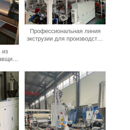
Профессиональная линия
экструзии для производства
листов
 из
PET/RPET/APET/CPET/PETG
авщик