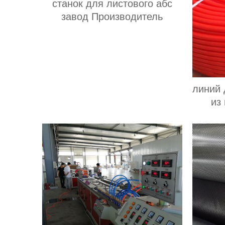
станок для листового абс
завод Производитель
линий 
из
поли