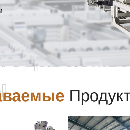
родаваемы
ы
аваемые
Продук