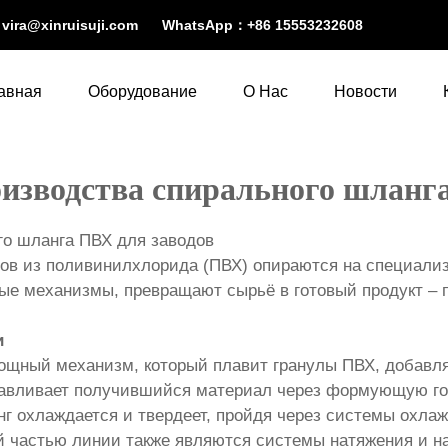
：
vira@xinruisuji.com
WhatsApp：
+86 15553232608
авная
Оборудование
О Нас
Новости
оизводства спирального шланг
го шланга ПВХ для заводов
в из поливинилхлорида (ПВХ) опираются на специализ
ные механизмы, превращают сырьё в готовый продукт –
и
мощный механизм, который плавит гранулы ПВХ, добавл
давливает получившийся материал через формующую гол
нг охлаждается и твердеет, пройдя через системы охла
й частью линии также являются системы натяжения и н