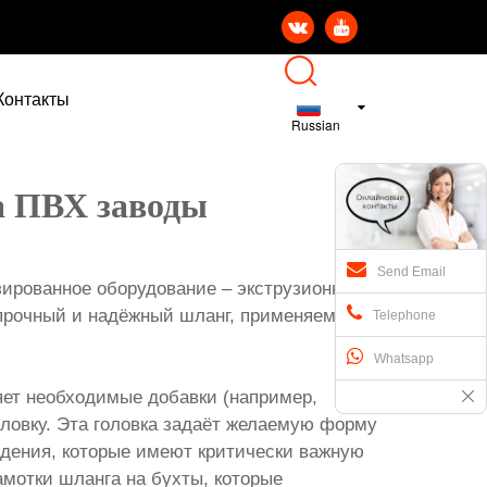


Контакты
Russian
а ПВХ заводы
Send Email
ированное оборудование – экструзионные
 прочный и надёжный шланг, применяемый в
Telephone
Whatsapp
яет необходимые добавки (например,
овку. Эта головка задаёт желаемую форму
ждения, которые имеют критически важную
амотки шланга на бухты, которые