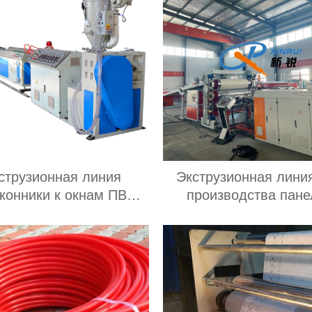
струзионная линия
Экструзионная лини
конники к окнам ПВХ
производства пане
Производитель
туалетных каби