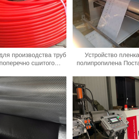
для производства труб
Устройство пленка
 поперечно сшитого
полипропилена Пост
этилена pe xa завод
экспортеры