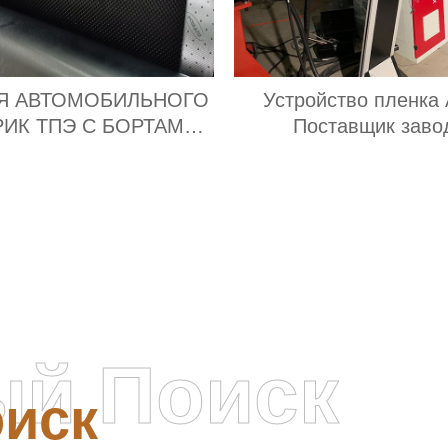
Я АВТОМОБИЛЬНОГО
Устройство пленка
РИК ТПЭ С БОРТАМИ
Поставщик заво
Экспортер
ый Поиск
иск