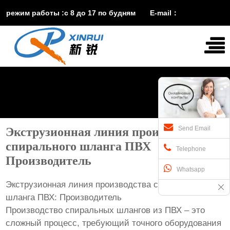
режим работы :с 8 до 17 по будням E-mail：
vira@xinruisuji.com
WhatsApp：
+86


15553232608
Send Email
Экструзионная линия производства
спирального шланга ПВХ
Telephone
Производитель
Whatsapp
Экструзионная линия производства спирального
шланга ПВХ: Производитель
Производство спиральных шлангов из ПВХ – это
сложный процесс, требующий точного оборудования