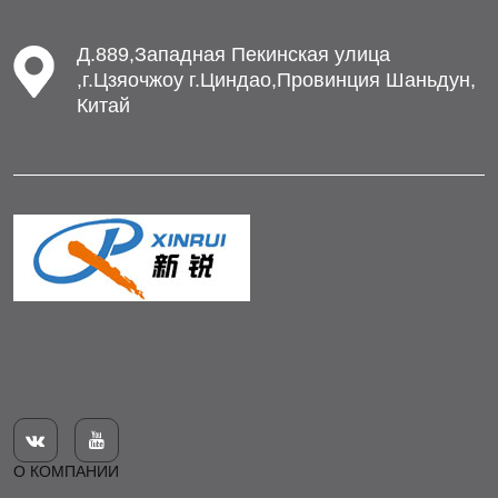
Д.889,Западная Пекинская улица
,г.Цзяочжоу г.Циндао,Провинция Шаньдун,
Китай


О КОМПАНИИ