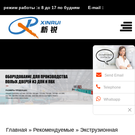
режим работы :с 8 до 17 по будням E-mail：
vira@xinruisuji.com
WhatsApp：
+86


15553232608
Send Email
Telephone
Whatsapp
Главная
»
Рекомендуемые
»
Экструзионная