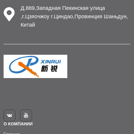
Д.889,Западная Пекинская улица
,г.Цзяочжоу г.Циндао,Провинция Шаньдун,
Китай


О КОМПАНИИ
Главная