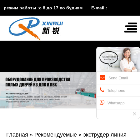
режим работы :с 8 до 17 по будням E-mail：
vira@xinruisuji.com
WhatsApp：
+86


15553232608
Send Email
Telephone
Whatsapp
Главная
»
Рекомендуемые
»
экструдер линия