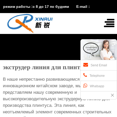
режим работы :с 8 до 17 по будням E-mail：
vira@xinruisuji.com
WhatsApp：
+86


15553232608
Send Email
экструдер линия для плинтуса завод
Telephone
В наше непрестанно развивающемся и
инновационном китайском заводе, мы гордо
Whatsapp
представляем нашу современную и
высокопроизводительную экструдерную линию для
производства плинтуса. Эта линия, как
неотъемлемый элемент современных строительных