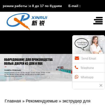
режим работы :с 8 до 17 по будням E-mail：
vira@xinruisuji.com
WhatsApp：
+86


15553232608
Send Email
Telephone
Whatsapp
Главная
»
Рекомендуемые
»
экструдер для