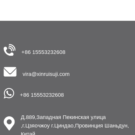
+86 15553232608
vira@xinruisuji.com
+86 15553232608
Д.889,Западная Пекинская улица
,г.Цзяочжоу г.Циндао,Провинция Шаньдун,
Китай