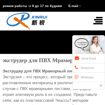
режим работы :с 8 до 17 по будням E-mail：
vira@xinruisuji.com
WhatsApp：
+86


15553232608
Send Email
экструдер для ПВХ Мраморный лист
Telephone
Экструдер для ПВХ Мраморный лист
Экструзия – это процесс, который превращает
Whatsapp
расплавленные материалы в различные формы. В
случае с ПВХ мраморными листами, экструдер
играет ключевую роль в их создании. Представьте
себе, как из пластмассовой ?массы? методом