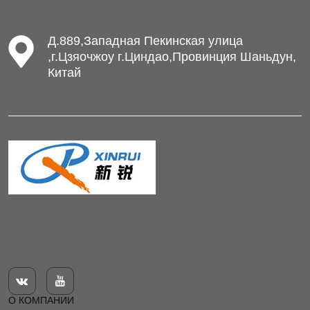
Д.889,Западная Пекинская улица
,г.Цзяочжоу г.Циндао,Провинция Шаньдун,
Китай


О КОМПАНИИ