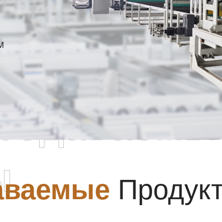
родаваемы
ы
аваемые
Продук