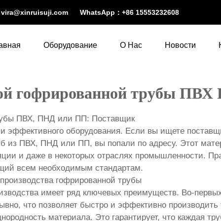
：
vira@xinruisuji.com
WhatsApp：
+86 15553232608
авная
Оборудование
О Нас
Новости
ной гофрированной трубы ПВ
рубы ПВХ, ПНД или ПП: Поставщик
 и эффективного оборудования. Если вы ищете поставщи
 из ПВХ, ПНД или ПП, вы попали по адресу. Этот мате
яции и даже в некоторых отраслях промышленности. Пр
ющий всем необходимым стандартам.
 производства гофрированной трубы
оизводства имеет ряд ключевых преимуществ. Во-первы
ывно, что позволяет быстро и эффективно производить
днородность материала. Это гарантирует, что каждая тр