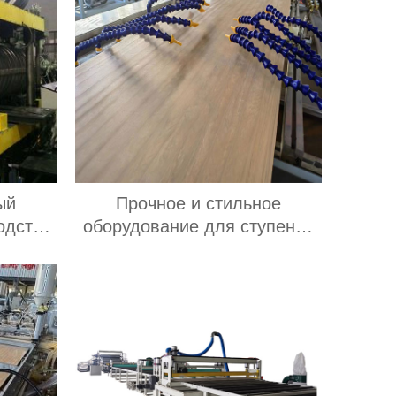
ый
Прочное и стильное
одства
оборудование для ступеней
ванных
из ДПК