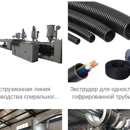
струзионная линия
Экструдер для однос
зводства спирального
гофрированной труб
нга ПВХ Поставщик
ПНД или ПП Поста