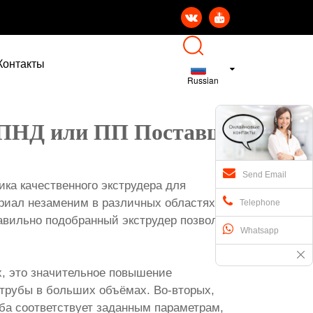


Контакты
Russian
Х ПНД или ПП Поставщик
Send Email
ка качественного экструдера для
риал незаменим в различных областях, от
Telephone
авильно подобранный экструдер позволит вам
Whatsapp
х, это значительное повышение
 трубы в больших объёмах. Во-вторых,
уба соответствует заданным параметрам,