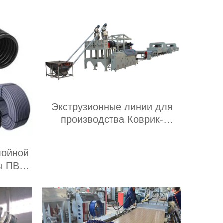
Экструзионные линии для
производства Коврик-
дорожка ПВХ Zig-Zag
лойной
ы ПВХ
вщик