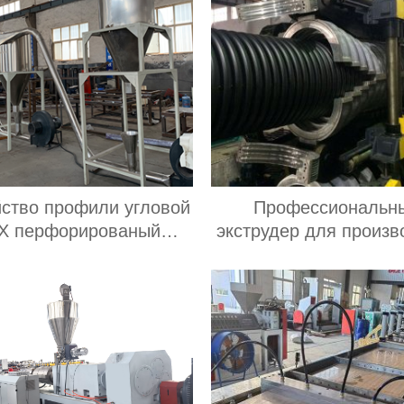
йство профили угловой
Профессиональн
Х перфорированый
экструдер для произв
ортеры Производитель
двухслойных гофриро
труб