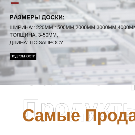
Самые П
Продукт
Самые Прод