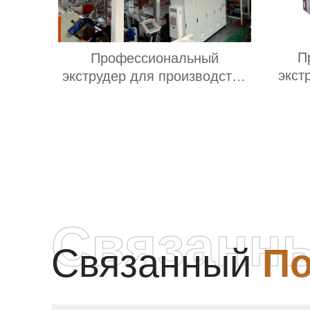
П
Профессиональный
экст
экструдер для производства
л
ПЭТ пленки
Связанн
Связанный
По