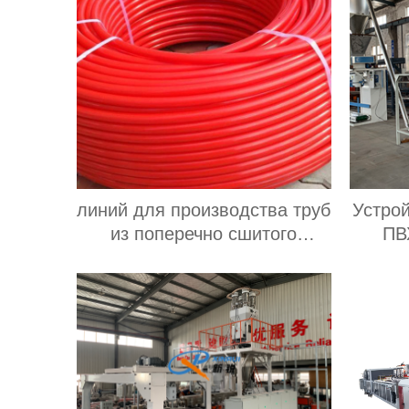
линий для производства труб
Устро
из поперечно сшитого
ПВ
полиэтилена pe xa завод
эксп