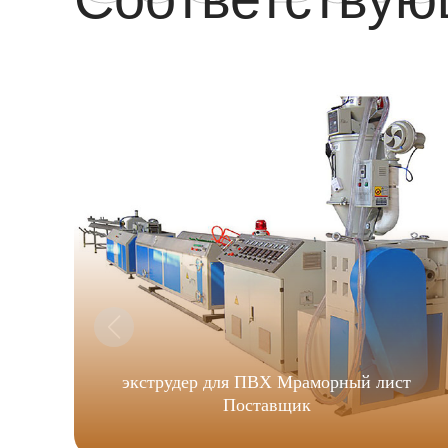
экструдер для ПВХ Мраморный лист
Поставщик