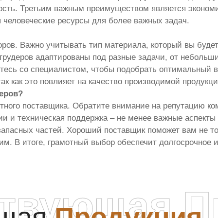
ность. Третьим важным преимуществом является эконом
 человеческие ресурсы для более важных задач.
оров. Важно учитывать тип материала, который вы буде
рудеров адаптированы под разные задачи, от небольш
есь со специалистом, чтобы подобрать оптимальный в
ак как это повлияет на качество производимой продукци
деров?
тного поставщика. Обратите внимание на репутацию ком
и и техническая поддержка – не менее важные аспекты 
апасных частей. Хороший поставщик поможет вам не тол
им. В итоге, грамотный выбор обеспечит долгосрочное 
ствующая П
ющая
Продукция