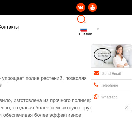


Контакты
Russian
Send Email
 упрощает полив растений, позволяя
я!
Telephone
Whatsapp
авило, изготовлена из прочного полимера. Когда
ленно, создавая более компактную струю. По
е и обеспечивая более эффективное