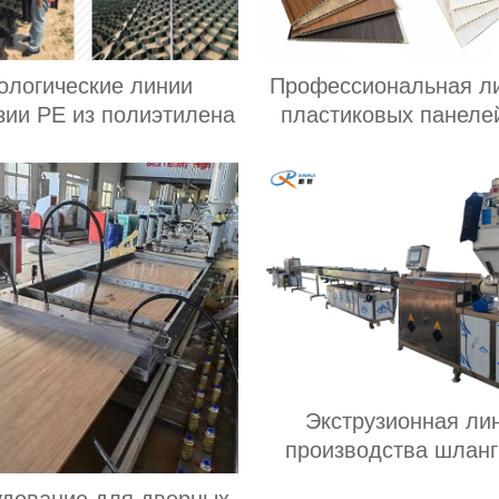
ологические линии
Профессиональная л
зии PE из полиэтилена
пластиковых панеле
потолка
Экструзионная ли
производства шлан
“Силикон” медицин
дование для дверных