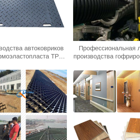
водства автоковриков
Профессиональная 
ермоэластопласта TPE
производства гофрир
завод
трубы