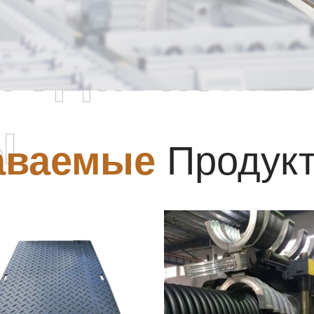
родаваемы
ы
аваемые
Продук