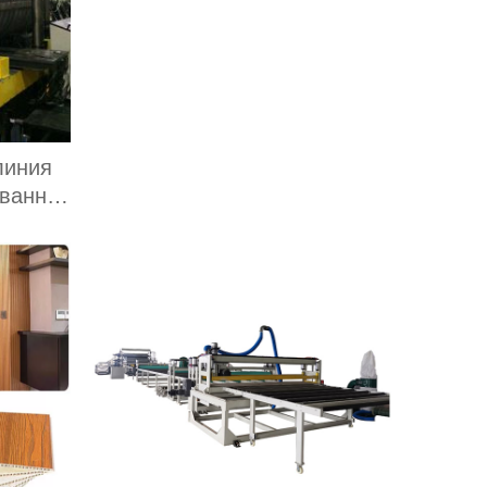
линия
ованной