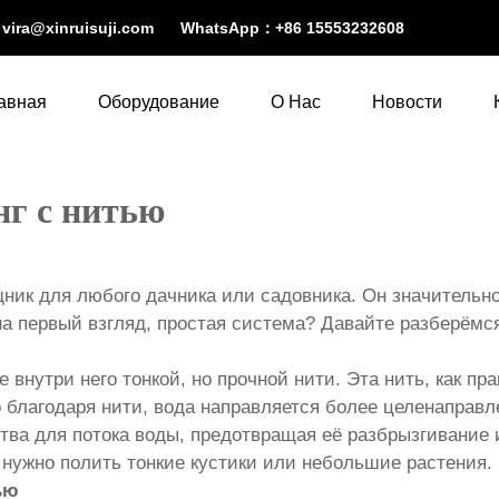
：
vira@xinruisuji.com
WhatsApp：
+86 15553232608
авная
Оборудование
О Нас
Новости
нг с нитью
ик для любого дачника или садовника. Он значительно
 на первый взгляд, простая система? Давайте разберёмс
внутри него тонкой, но прочной нити. Эта нить, как пр
о благодаря нити, вода направляется более целенаправ
дства для потока воды, предотвращая её разбрызгивани
 нужно полить тонкие кустики или небольшие растения.
ью