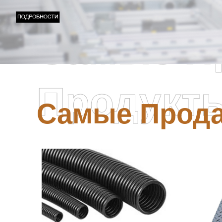
Самые П
Продукт
Самые Прод