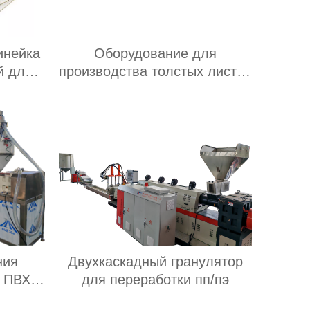
инейка
Оборудование для
й для
производства толстых листов
ПП ПЭ
ния
Двухкаскадный гранулятор
г ПВХ
для переработки пп/пэ
скый