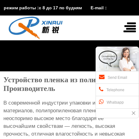
режим работы :с 8 до 17 по будням E-mail：
vira@xinruisuji.com
WhatsApp：
+86


15553232608
Send Email
Устройство пленка из полипропилена
Производитель
Telephone
В современной индустрии упаковки и строительных
Whatsapp
материалов, полипропиленовая пленка занимает
неоспоримо высокое место благодаря ее
высочайшим свойствам — легкость, высокая
прочность, отличная влагостойкость и невысокая