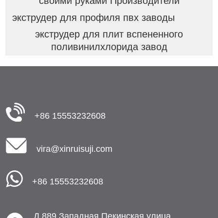
своими руками Производители
экструдер для профиля пвх заводы
экструдер для плит вспененного
поливинилхлорида завод
+86 15553232608
vira@xinruisuji.com
+86 15553232608
Д.889,Западная Пекинская улица