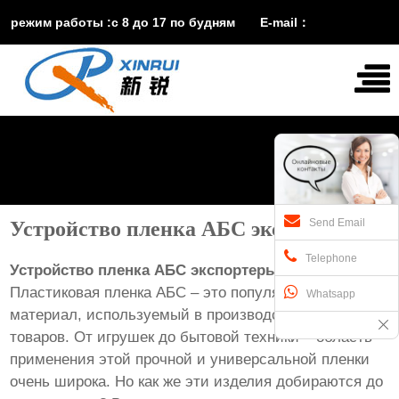
режим работы :с 8 до 17 по будням E-mail：
vira@xinruisuji.com
WhatsApp：
+86


15553232608
Send Email
Устройство пленка АБС экспортеры
Telephone
Устройство пленка АБС экспортеры
Пластиковая пленка АБС – это популярный
Whatsapp
материал, используемый в производстве множества
товаров. От игрушек до бытовой техники – область
применения этой прочной и универсальной пленки
очень широка. Но как же эти изделия добираются до