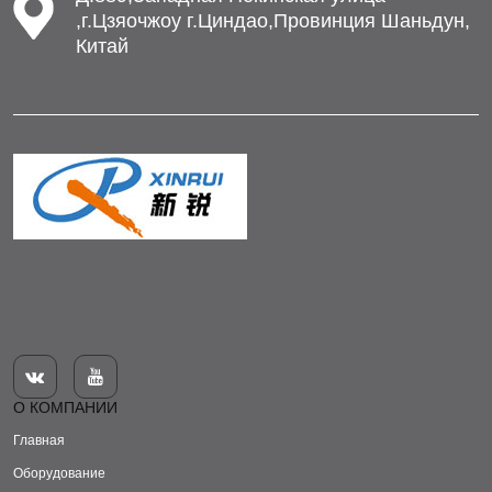
,г.Цзяочжоу г.Циндао,Провинция Шаньдун,
Китай


О КОМПАНИИ
Главная
Оборудование