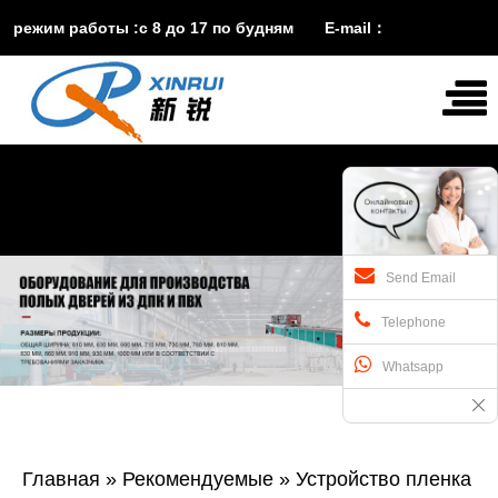
режим работы :с 8 до 17 по будням E-mail：
vira@xinruisuji.com
WhatsApp：
+86


15553232608
Send Email
Telephone
Whatsapp
Главная
»
Рекомендуемые
»
Устройство пленка