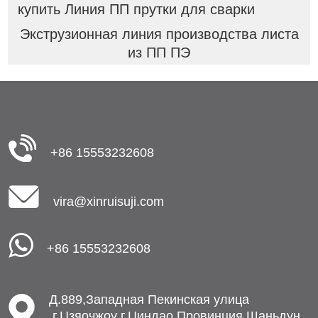
купить Линия ПП прутки для сварки
Экструзионная линия производства листа
из ПП ПЭ
+86 15553232608
vira@xinruisuji.com
+86 15553232608
Д.889,Западная Пекинская улица
,г.Цзяочжоу г.Циндао,Провинция Шаньдун,