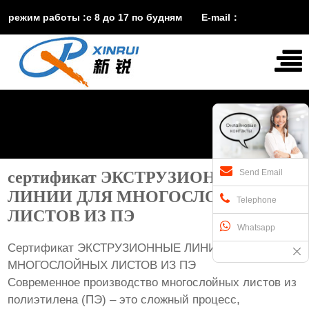
режим работы :с 8 до 17 по будням E-mail：
vira@xinruisuji.com
WhatsApp：
+86


15553232608
Send Email
сертификат ЭКСТРУЗИОННЫЕ
ЛИНИИ ДЛЯ МНОГОСЛОЙНЫХ
Telephone
ЛИСТОВ ИЗ ПЭ
Whatsapp
Сертификат ЭКСТРУЗИОННЫЕ ЛИНИИ ДЛЯ
МНОГОСЛОЙНЫХ ЛИСТОВ ИЗ ПЭ
Современное производство многослойных листов из
полиэтилена (ПЭ) – это сложный процесс,