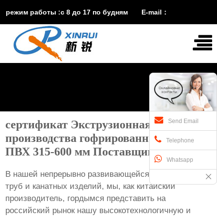
режим работы :с 8 до 17 по будням E-mail：
vira@xinruisuji.com
WhatsApp：
+86


15553232608
Send Email
сертификат Экструзионная линия
производства гофрированной трубы
Telephone
ПВХ 315-600 мм Поставщик
Whatsapp
В нашей непрерывно развивающейся индустрии
труб и канатных изделий, мы, как китайский
производитель, гордымся представить на
российский рынок нашу высокотехнологичную и