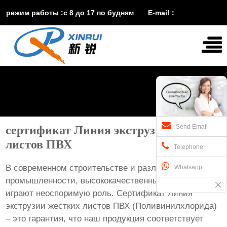
режим работы :с 8 до 17 по будням E-mail：
vira@xinruisuji.com
WhatsApp：
+86


15553232608
Send Email
сертификат Линия экструзии жестких
листов ПВХ
Telephone
В современном строительстве и различных отраслях
Whatsapp
промышленности, высококачественные материалы
играют неоспоримую роль. Сертификат Линия
экструзии жестких листов ПВХ (Поливинилхлорида)
– это гарантия, что наш продукция соответствует