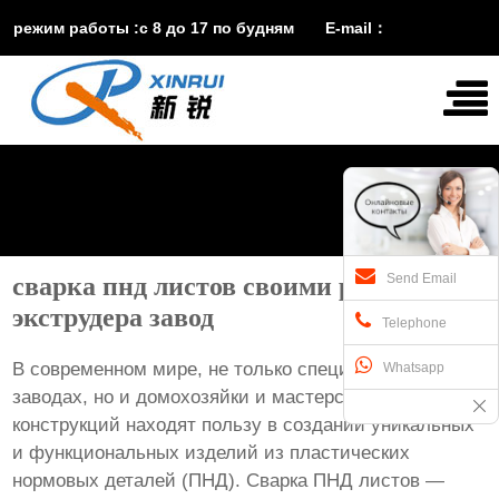
режим работы :с 8 до 17 по будням E-mail：
vira@xinruisuji.com
WhatsApp：
+86


15553232608
Send Email
сварка пнд листов своими руками без
экструдера завод
Telephone
В современном мире, не только специалисты на
Whatsapp
заводах, но и домохозяйки и мастерские стальных
конструкций находят пользу в создании уникальных
и функциональных изделий из пластических
нормовых деталей (ПНД). Сварка ПНД листов —