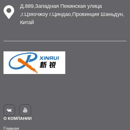
Д.889,Западная Пекинская улица
,г.Цзяочжоу г.Циндао,Провинция Шаньдун,
Китай


О КОМПАНИИ
Главная