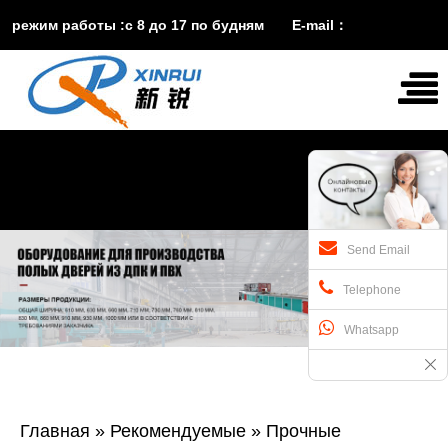
режим работы :с 8 до 17 по будням E-mail：
vira@xinruisuji.com
WhatsApp：
+86


15553232608
Send Email
Telephone
Whatsapp
Главная
»
Рекомендуемые
»
Прочные