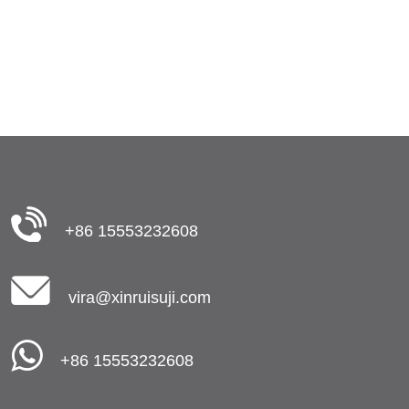
В
+86 15553232608
vira@xinruisuji.com
+86 15553232608