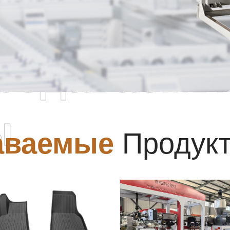
родаваемы
ы
аваемые
Продук