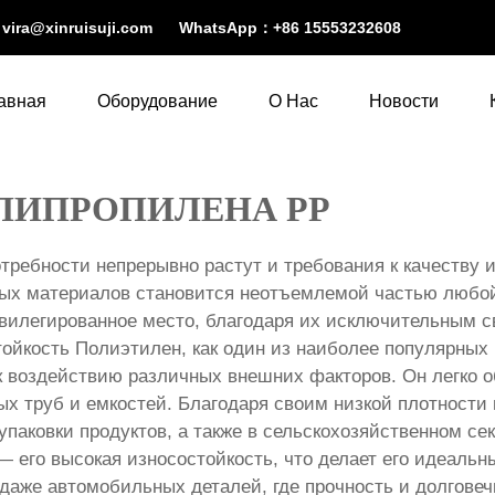
：
vira@xinruisuji.com
WhatsApp：
+86 15553232608
авная
Оборудование
О Нас
Новости
ЛИПРОПИЛЕНА PP
требности непрерывно растут и требования к качеству 
вых материалов становится неотъемлемой частью любо
ивилегированное место, благодаря их исключительным с
ойкость Полиэтилен, как один из наиболее популярных
к воздействию различных внешних факторов. Он легко о
ых труб и емкостей. Благодаря своим низкой плотност
аковки продуктов, а также в сельскохозяйственном сек
 его высокая износостойкость, что делает его идеаль
 даже автомобильных деталей, где прочность и долгове