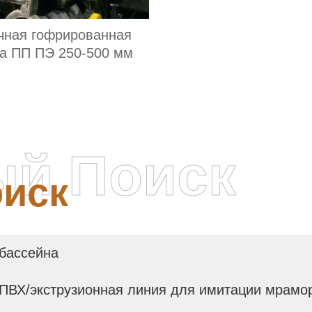
чная гофрированная
ба ПП ПЭ 250-500 мм
ый Поиск
иск
 бассейна
 ПВХ/экструзионная линия для имитации мрамо