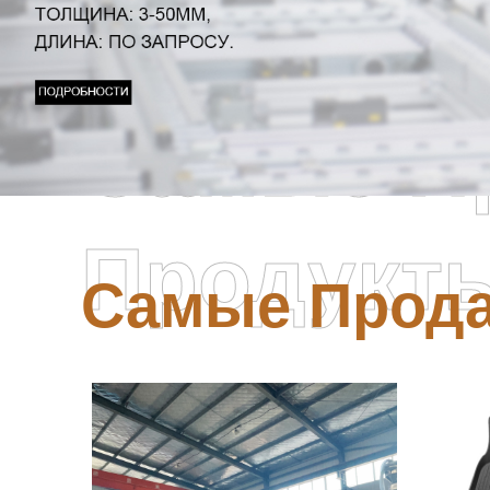
Самые П
Продукт
Самые Прод