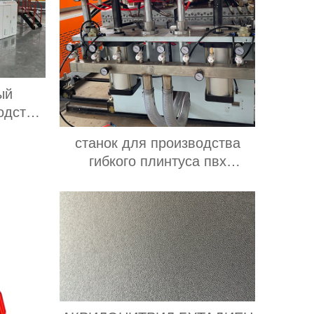
ый
одства
Д
станок для производства
гибкого плинтуса пвх
Производитель