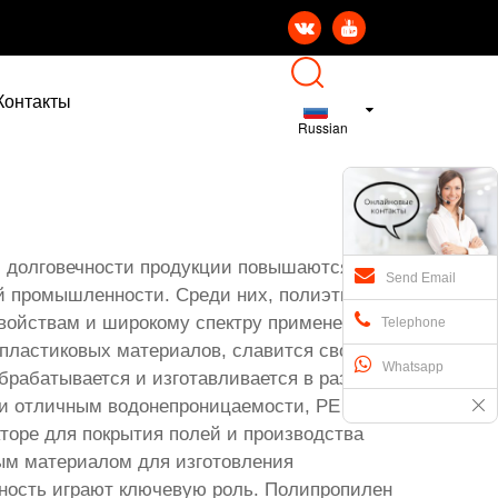


Контакты
Russian
и долговечности продукции повышаются,
Send Email
й промышленности. Среди них, полиэтилен
войствам и широкому спектру применения.
Telephone
 пластиковых материалов, славится своей
Whatsapp
брабатывается и изготавливается в различных
и и отличным водонепроницаемости, PE широко
торе для покрытия полей и производства
ным материалом для изготовления
чность играют ключевую роль. Полипропилен