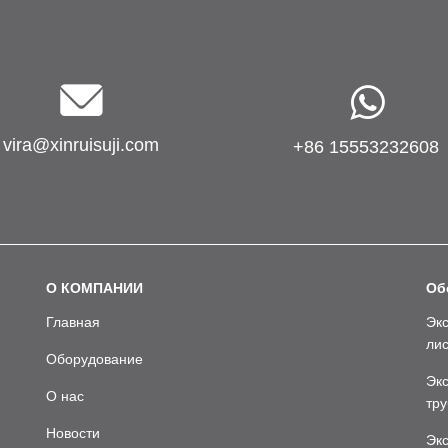
vira@xinruisuji.com
+86 15553232608
О КОМПАНИИ
Об
Главная
Экс
лис
Оборудование
Эк
О нас
тру
Новости
Эк