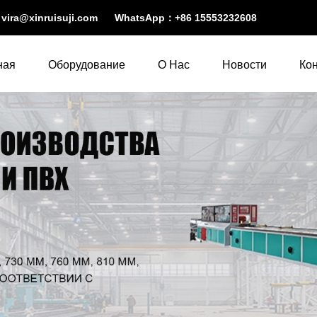
：
vira@xinruisuji.com
WhatsApp：
+86 15553232608
ная
Оборудование
О Нас
Новости
Ко