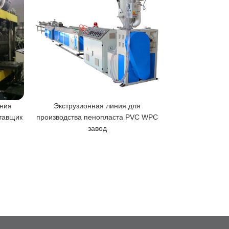
иния
Экструзионная линия для
Экструзионная 
тавщик
производства пенопласта PVC WPC
трубы из пол
завод