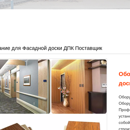
ние для Фасадной доски ДПК Поставщик
Обо
дос
Обору
Обору
Проф
устан
собой
строи