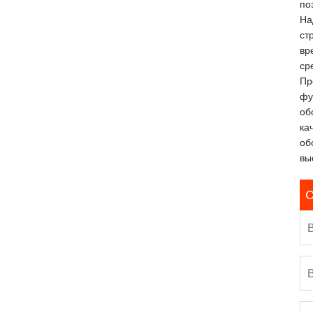
по
На
ст
вр
ср
Пр
фу
об
ка
об
вы
С