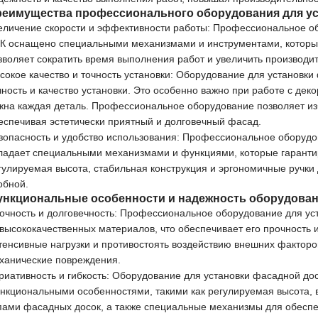
еимущества профессионального оборудования для ус
еличение скорости и эффективности работы: Профессиональное о
К оснащено специальными механизмами и инструментами, которые
зволяет сократить время выполнения работ и увеличить производи
сокое качество и точность установки: Оборудование для установк
чность и качество установки. Это особенно важно при работе с дек
жна каждая деталь. Профессиональное оборудование позволяет и
еспечивая эстетически приятный и долговечный фасад.
зопасность и удобство использования: Профессиональное оборудо
ладает специальными механизмами и функциями, которые гаранти
гулируемая высота, стабильная конструкция и эргономичные ручки
обной.
нкциональные особенности и надежность оборудован
очность и долговечность: Профессиональное оборудование для ус
 высококачественных материалов, что обеспечивает его прочность 
тенсивные нагрузки и противостоять воздействию внешних факторов
ханические повреждения.
риативность и гибкость: Оборудование для установки фасадной до
нкциональными особенностями, такими как регулируемая высота, 
пами фасадных досок, а также специальные механизмы для обеспеч