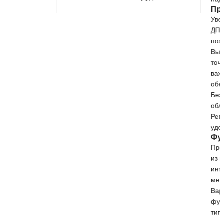
Пр
Ув
ДП
по
Вы
то
ва
об
Бе
об
Ре
уд
Фу
Пр
из
ин
ме
Ва
фу
ти