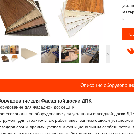
устан
матер
и...
С
>
Описание оборудовани
орудование для Фасадной доски ДПК
орудование для Фасадной доски ДПК
офессиональное оборудование для установки фасадной доски ДП
струмент для строительных работников, занимающихся установкой
агодаря своим преимуществам и функциональным особенностям, т
дежность и качество выполнения работ, повышая производительнос