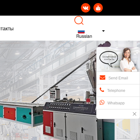


нтакты
Russian
Send Email
Telephone
Whatsapp