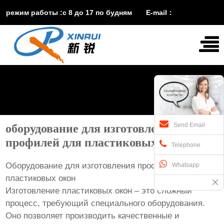
режим работы :с 8 до 17 по будням E-mail：
vira@xinruisuji.com
WhatsApp：
+86


15553232608
Send Email
оборудование для изготовления
профилей для пластиковых окон
Telephone
Оборудование для изготовления профилей для
Whatsapp
пластиковых окон
Изготовление пластиковых окон – это сложный
процесс, требующий специального оборудования.
Оно позволяет производить качественные и