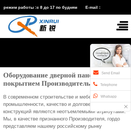
режим работы :с 8 до 17 по будням E-mail：
vira@xinruisuji.com
WhatsApp：
+86


15553232608
Send Email
Оборудование дверной панели ДПК с
покрытием Производитель
Telephone
В современном строительстве и мебельной
Whatsapp
промышленности, качество и долговечность дверных
конструкций являются неотъемлемыми атрибутами.
Мы, в качестве признанного Производителя, гордо
представляем нашему российскому рынку