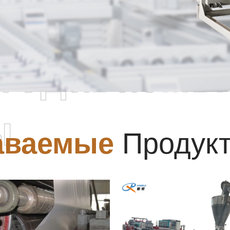
родаваемы
ы
аваемые
Продук