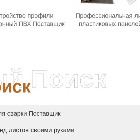
тройство профили
Профессиональная л
онный ПВХ Поставщик
пластиковых панеле
потолка
ый Поиск
иск
ля сварки Поставщик
пнд листов своими руками