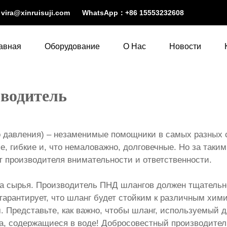
：
vira@xinruisuji.com
WhatsApp：
+86 15553232608
авная
Оборудование
О Нас
Новости
водитель
 давления) – незаменимые помощники в самых разных 
, гибкие и, что немаловажно, долговечные. Но за таки
т производителя внимательности и ответственности.
а сырья. Производитель ПНД шлангов должен тщательно
гарантирует, что шланг будет стойким к различным хи
Представьте, как важно, чтобы шланг, используемый д
а, содержащиеся в воде! Добросовестный производитель