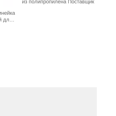
из полипропилена Поставщик
инейка
й для