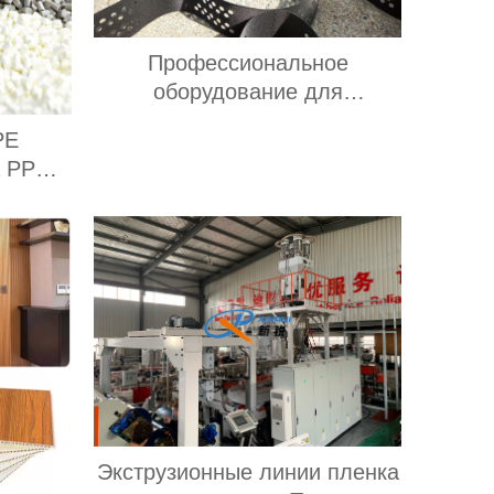
Профессиональное
оборудование для
производства геотекстиля
PE
 PP
теры
Экструзионные линии пленка