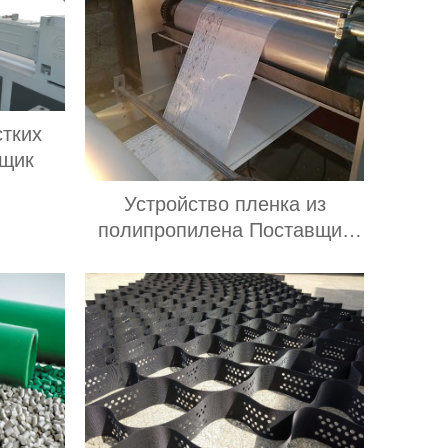
стких
вщик
Устройство пленка из
полипропилена Поставщик
экспортеры