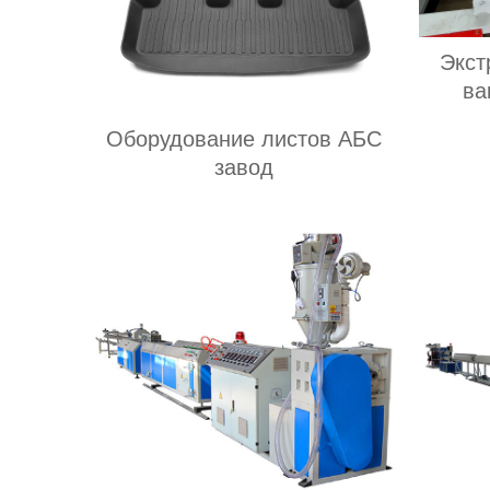
Экст
ва
толсто
Оборудование листов АБС
завод