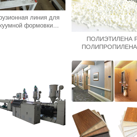
рузионная линия для
куумной формовки
го листа/картона из ПП
ПОЛИЭТИЛЕНА 
ПЭ АБС
ПОЛИПРОПИЛЕНА
Поставщик экспор