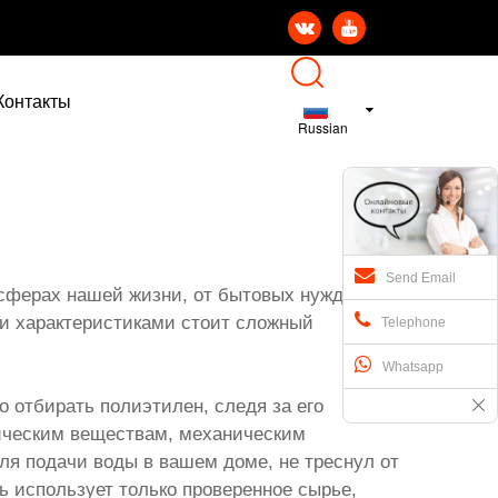


Контакты
Russian
Send Email
сферах нашей жизни, от бытовых нужд до
ми характеристиками стоит сложный
Telephone
Whatsapp
 отбирать полиэтилен, следя за его
мическим веществам, механическим
ля подачи воды в вашем доме, не треснул от
 использует только проверенное сырье,