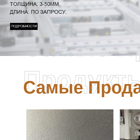
Самые П
Продукт
Самые Прод