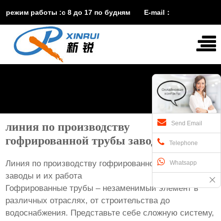
режим работы :с 8 до 17 по будням E-mail：
vira@xinruisuji.com
WhatsApp：
+86


15553232608
Send Email
линия по производству
гофрированной трубы заводы
Telephone
Линия по производству гофрированной трубы:
Whatsapp
заводы и их работа
Гофрированные трубы – незаменимый элемент в
различных отраслях, от строительства до
водоснабжения. Представьте себе сложную систему,