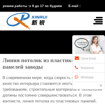
режим работы :с 8 до 17 по будням E-mail：
vira@xinruisuji.com
WhatsApp：
+86


15553232608
Send Email
Линия потолок из пластиковых
панелей заводы
Telephone
В современном мире, когда скорость строительства и
Whatsapp
качество интерьера становятся неотъемлемыми
требованиям, строительные материалы и технологии
должны постоянно совершенствоваться. В этом
контексте, линия потолка из пластиковых панелей,